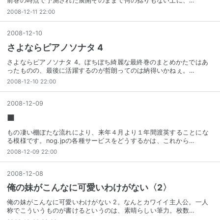
前巻の時点で予測された展開そのままで何の捻りもない上に、…
2008-12-11 22:00
2008
-
12
-
10
さよならピアノソナタ 4
さよならピアノソナタ 4。ぼちぼち綺麗な最終巻のまとめかたではあ
ったものの、最後に活躍するのが哲朗ってのは納得いかねぇ。…
2008-12-10 22:00
2008
-
12
-
09
■
もの凄い棚ぼたな流れにより、来年４月より１年間渡英することにな
る模様です。nog.jpの各種サービスをどうするかは、これから…
2008-12-09 22:00
2008
-
12
-
08
俺の妹がこんなに可愛いわけがない〈2〉
俺の妹がこんなに可愛いわけがない 2。なんとカワイイ主人公。一人
称でこういうものが書けるというのは、素晴らしい筆力。枚数…