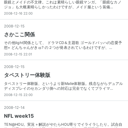
眼鏡とメイドの不文律。これは素晴らしい眼鏡マンガ。「眼鏡なカノ
ジョ」も大概素晴らしかったわけですが、メイド服という装備…
2008-12-16 22:00
2008
-
12
-
15
さかここ関係
その他light関係として、 ドラマCD＆主題歌 ゴールドバッハの恋愛予
想+ どんちゃんがきゅ? の２つが発表されているわけですが、…
2008-12-15 22:01
2008
-
12
-
15
タペストリー体験版
タペストリー体験版、というより新Malie体験版。残念ながらデュアル
ディスプレイのセカンダリ側への対応は完全でなくてプライマ…
2008-12-15 22:00
2008
-
12
-
14
NFL week15
TEN@HOU。実況＋解説がやたらHOU寄りでイライラしたり。試合自