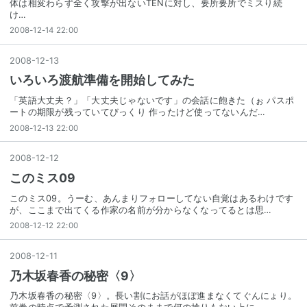
体は相変わらず全く攻撃が出ないTENに対し、要所要所でミスり続
け…
2008-12-14 22:00
2008
-
12
-
13
いろいろ渡航準備を開始してみた
「英語大丈夫？」「大丈夫じゃないです」の会話に飽きた（ぉ パスポ
ートの期限が残っていてびっくり 作ったけど使ってないんだ…
2008-12-13 22:00
2008
-
12
-
12
このミス09
このミス09。うーむ、あんまりフォローしてない自覚はあるわけです
が、ここまで出てくる作家の名前が分からなくなってるとは思…
2008-12-12 22:00
2008
-
12
-
11
乃木坂春香の秘密〈9〉
乃木坂春香の秘密〈9〉。長い割にお話がほぼ進まなくてぐんにょり。